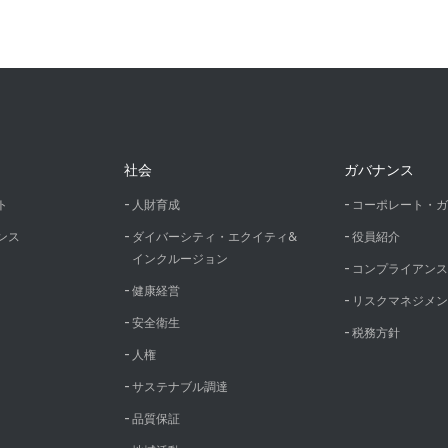
社会
ガバナンス
ト
人財育成
コーポレート・ガ
ンス
ダイバーシティ・エクイティ&
役員紹介
インクルージョン
コンプライアンス
健康経営
リスクマネジメン
安全衛生
税務方針
人権
サステナブル調達
品質保証