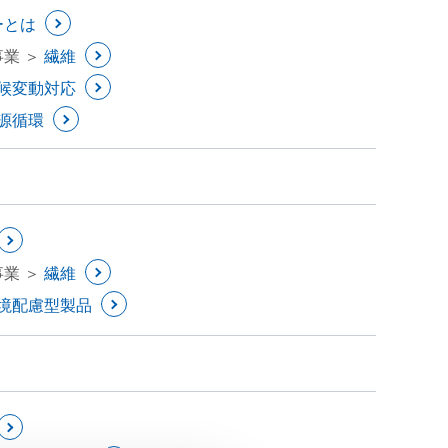
ーとは
事業 ＞
繊維
候変動対応
源循環
事業 ＞
繊維
境配慮型製品