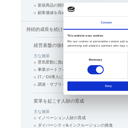
新規商品の開発力強化
顧客価値を高めるソリューション力の強化
Consent
持続的成長を続ける企業の実現
This website uses cookies
We use cookies to personalise content and ads
経営基盤の強化
advertising and analytics partners who may co
主な施策
Consent
Necessary
景気変動に負けない筋肉質経営
Selection
事業ポートフォリオの最適化、不採算事業の見直
IT／DX導入による技術開発・生産技術の変革
調達・サプライチェーンにおけるサステナビリテ
Deny
変革を起こす人財の育成
主な施策
イノベーション人財の育成
ダイバーシティ&インクルージョンの推進