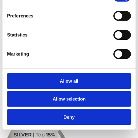
Preferences
Statistics
Marketing
EcoVadis
Allow all
EcoVadis社（本社：フランス）のサステナビリティ調査におい
て、「シルバーメダル」を4年連続で獲得しています。これは、
Allow selection
評価対象企業約150,000社以上の上位15％に相当する企業に与
えられるものです。
Deny