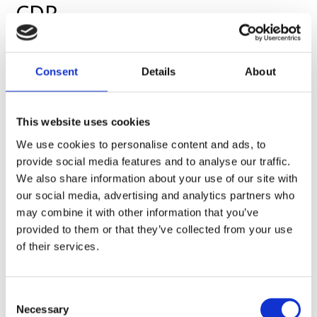
CDP
2022年からCDP※「気候変動プログラム」に回答し、2024年は
Consent
Details
About
「B」スコアを獲得しました。
今後はリーダーシップレベル（A、A-）を目指し、気候変動に対
する取り組みを強化していきます。
This website uses cookies
※ CDPは、英国の慈善団体が管理する非営利慈善団体（NPO）であり、全
We use cookies to personalise content and ads, to
世界24,800社以上の企業を対象に気候変動や、森林、水セキュリティに
provide social media features and to analyse our traffic.
対する取り組みの評価を行っています。ガバナンス、リスクマネジメン
We also share information about your use of our site with
ト、事業戦略、目標と実績、エンゲージメントなど多岐にわたる項目の
質問への回答から、リーダーシップレベル（A、A-）、マネジメントレ
our social media, advertising and analytics partners who
ベル（B、B-）、認識レベル（C、C-）、情報開示レベル（D、D-）の8
may combine it with other information that you’ve
段階で評価されます。
provided to them or that they’ve collected from your use
of their services.
Consent
Necessary
Selection