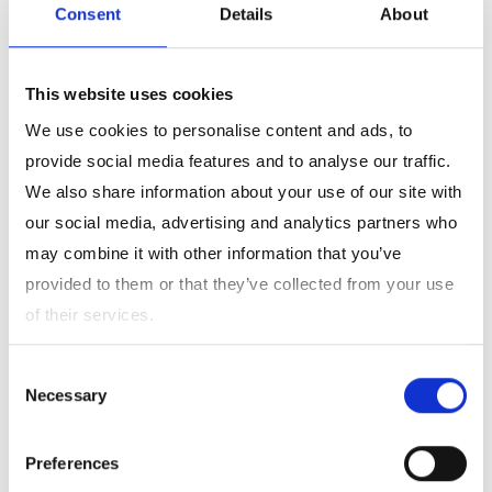
電子材料用途のグラスファイバーヤーンとクロスの開発・製造・
Consent
Details
About
販売
This website uses cookies
We use cookies to personalise content and ads, to
provide social media features and to analyse our traffic.
We also share information about your use of our site with
our social media, advertising and analytics partners who
may combine it with other information that you’ve
provided to them or that they’ve collected from your use
メディカル事業
of their services.
Consent
体外診断用医薬品を中心としたメディカル事業
Necessary
Selection
Preferences