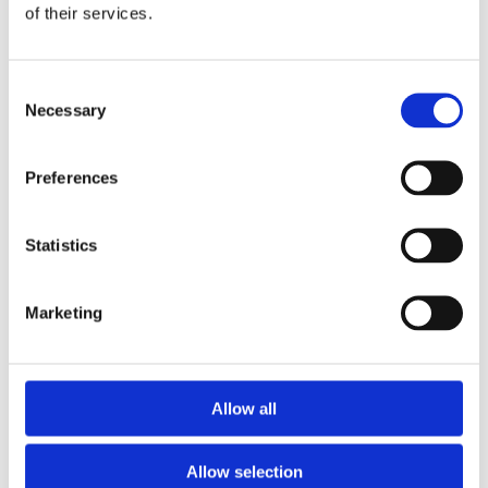
活用し、経済循環を支援します。
of their services.
脱炭素の加速： 技術開発拠点「ニコラボ」のカーボンニュー
トラル化や、低炭素製品の展開に役立てます。
Consent
Necessary
2. 廃棄太陽光パネルを資源に変える「リサイクル技術」
Selection
（2025年10月：リサイクルグラスファイバーの試作成
功）
Preferences
将来的な大量廃棄が課題となっている太陽光パネルのカバーガ
ラスを原料に、プラスチック強化用リサイクルグラスファイバ
Statistics
ーの試作に成功しました。
サーキュラーエコノミーの実現： 産業廃棄物の埋め立て削減
Marketing
に貢献し、天然資源の節減を目指します。
環境貢献商品の開発： 独自の「異形断面グラスファイバー
（フラットファイバー®）」への適用も進め、製造工程での
Allow all
GHG排出量削減を推進します。
3. 福島工場での水素燃焼実証実験（2023年10月：次世
Allow selection
代エネルギー活用への挑戦）