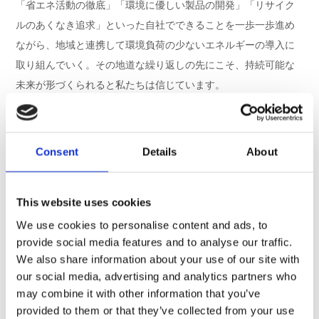
「省エネ活動の徹底」「環境に優しい製品の開発」「リサイク
ルのあくなき追求」といった自社でできることを一歩一歩進め
ながら、地域と連携して環境負荷の少ないエネルギーの導入に
取り組んでいく。その地道な繰り返しの先にこそ、持続可能な
未来が形づくられると私たちは信じています。
私たちの「地道な一歩」 （具体
Consent
Details
About
的な取り組み事例）
1. 郡山市との連携による「エネルギーの地産地消」
This website uses cookies
（2026年1月：グリーン電力証書の活用開始）
We use cookies to personalise content and ads, to
福島県郡山市の廃棄物処理施設で生まれたバイオマス発電の環
provide social media features and to analyse our traffic.
We also share information about your use of our site with
境価値を、グリーン電力証書を通じて活用する国内でも先進的
our social media, advertising and analytics partners who
な官民連携モデルを導入しました。
may combine it with other information that you’ve
地域貢献： 地域内で創出されたエネルギー価値を地元企業が
provided to them or that they’ve collected from your use