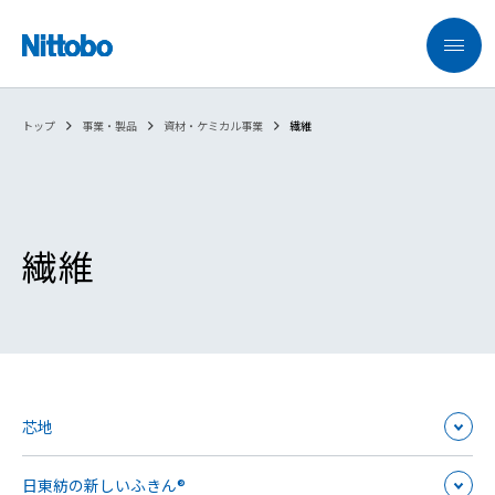
トップ
事業・製品
資材・ケミカル事業
繊維
繊維
芯地
日東紡の新しいふきん®