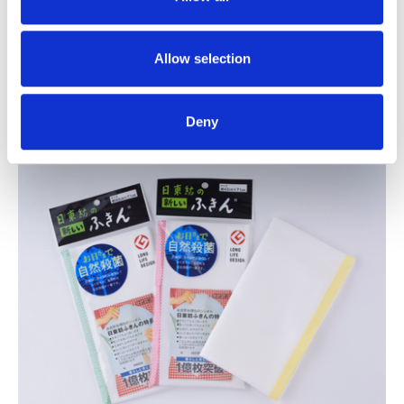
「しなやかであること」「ケバのつかないもの」というふきんに
求められる性能を満たすために様々な試験を行ってたどり着い
Allow selection
た、60年を超えて愛され続けるロングセラー商品です。
2015年にはグッドデザイン・ロングライフデザイン賞を受賞し
ました。
Deny