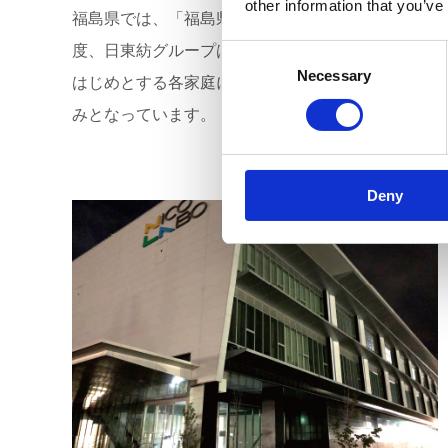
other information that you’ve
福島県では、「福島県2050年カーボンニュートラ
度、日東紡グループは電力需要の高まる夏季に、消
Consent
Necessary
Selection
はじめとする各家庭にも協力を呼びかけ、身近で使
みとなっています。
Deny