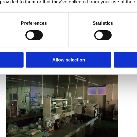
 provided to them or that they’ve collected from your use of their
ルロードマップ」を策定し、県民や事業会社などが一丸となり、
灯に取り組むイベント「福島ライトダウンチャレンジ」に参加
Preferences
Statistics
用している照明の消灯を見ることで、省エネルギーや温室効果
Allow selection