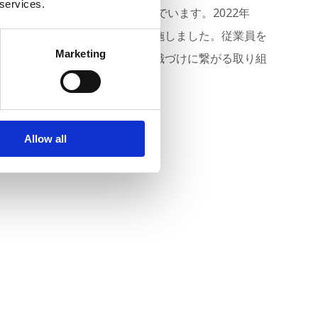
 services.
省資源・省エネ活動に取り組んでいます。2022年
し、福島県内事業所の消灯を実施しました。従業員を
Marketing
ガス排出量削減の必要性への意識づけに繋がる取り組
Allow all