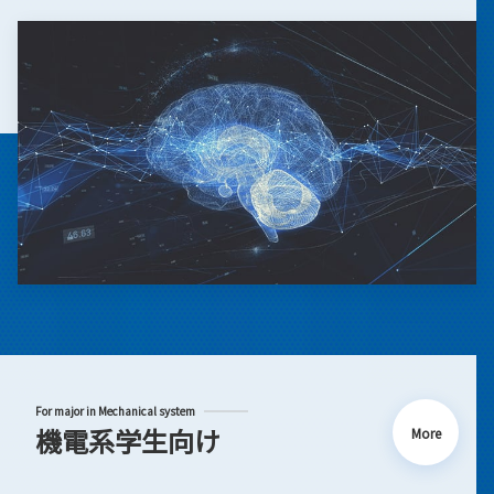
For major in Mechanical system
機電系学生向け
More