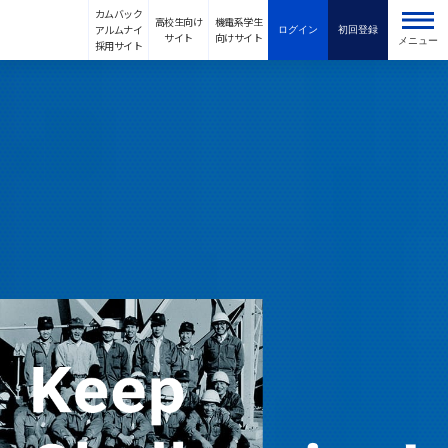
カムバック
高校生向け
機電系学生
アルムナイ
ログイン
初回登録
サイト
向けサイト
メニュー
採用サイト