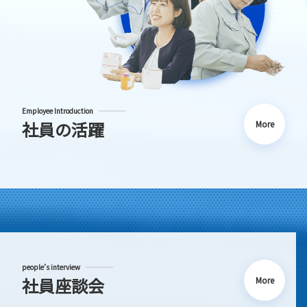
Employee Introduction
社員の活躍
More
people’s interview
社員座談会
More