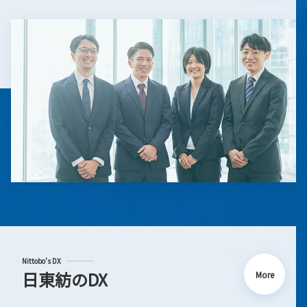
Nittobo’s DX
日東紡のDX
More