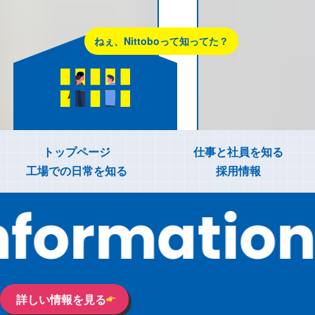
ねぇ、Nittoboって知ってた？
工場での業務と職種
Nittoboの特徴
Nittoboの工場
TOPにもどる
トップページ
仕事と社員を知る
工場での日常を知る
採用情報
工場での業務と職種
nformation
工場ではたらく
先輩社員の声
詳しい情報を見る