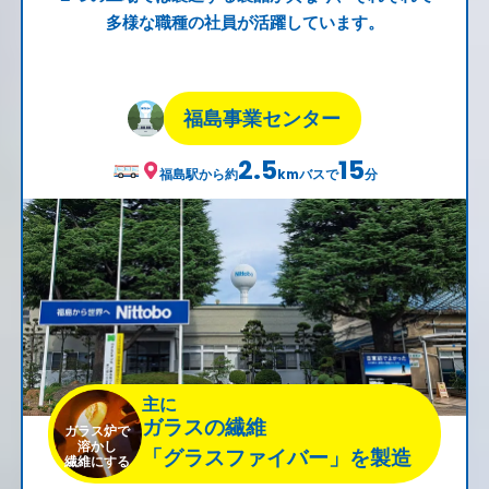
多様な職種の社員が活躍しています。
福島事業センター
2.5
15
福島
駅から約
バスで
分
km
主に
ガラスの繊維
ガラス炉で
溶かし
「グラスファイバー」を製造
繊維にする