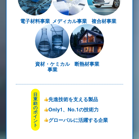
電子材料事業
メディカル事業
複合材事業
資材・ケミカル
断熱材事業
事業
日
先進技術を支える製品
東
紡
の
Only1、No.1の技術力
ポ
イ
グローバルに活躍する企業
ン
ト