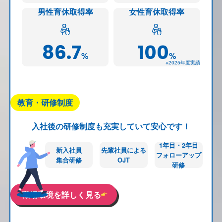
男性育休取得率
女性育休取得率
86.7
100
%
%
※2025年度実績
教育・研修制度
入社後の研修制度も充実していて安心です！
1年目・2年目
新入社員
先輩社員による
フォローアップ
集合研修
OJT
研修
職場環境を詳しく見る