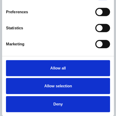
Preferences
課題
Statistics
1.
前中期経営計画で実施した投資の刈り取り
Marketing
2.
スペシャルガラス需要拡大への対応強化
スクロールできます
3.
次世代スペシャルガラスへのマーケティング活動、研究開発
Allow all
Allow selection
Deny
メディカル事業