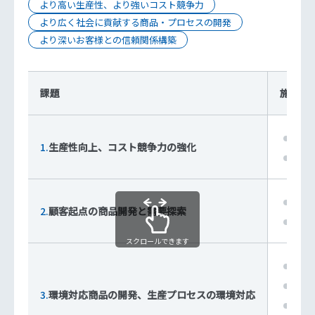
より高い生産性、より強いコスト競争力
より広く社会に貢献する商品・プロセスの開発
より深いお客様との信頼関係構築
課題
施策
プロ
1.
生産性向上、コスト競争力の強化
自動
開発
2.
顧客起点の商品開発と需要探索
お客
スクロールできます
環境
エネ
3.
環境対応商品の開発、生産プロセスの環境対応
省資