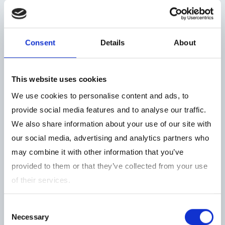
資材・ケミカル事業
Consent
Details
About
断熱材事業
This website uses cookies
We use cookies to personalise content and ads, to
provide social media features and to analyse our traffic.
We also share information about your use of our site with
our social media, advertising and analytics partners who
電子材料事業
may combine it with other information that you’ve
provided to them or that they’ve collected from your use
of their services.
ビジョン
次世代製品へのシフトを進め、売上高及び利
Consent
Necessary
益率でさらなる高みを目指す
Selection