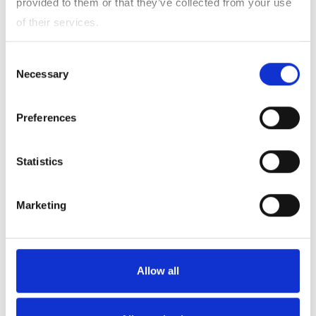
provided to them or that they’ve collected from your use
of their services.
インクジェットプリント用助剤
Consent
あらゆるインクを
Necessary
Selection
落ちにくく
Preferences
紙、布、フィルムといった印刷基材へのインクの定着性、耐
水性を向上させるために使用されています。多様なラインナ
Statistics
ップを揃えており、目的・用途に応じた製品提案をしていま
す。
Marketing
Allow all