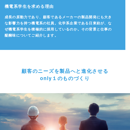
機電系学生を求める理由
成長の原動力であり、顧客であるメーカーの製品開発にも大き
な影響力を持つ機電系の社員。
化学系企業である日東紡が、な
ぜ機電系学生を積極的に採用しているのか。
その背景と仕事の
醍醐味についてご紹介します。
顧客のニーズを製品へと進化させる
only１のものづくり