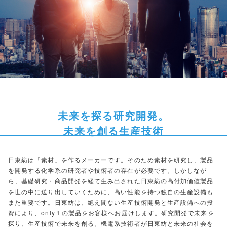
未来を探る研究開発。
未来を創る生産技術
日東紡は「素材」を作るメーカーです。そのため素材を研究し、製品
を開発する化学系の研究者や技術者の存在が必要です。しかしなが
ら、基礎研究・商品開発を経て生み出された日東紡の高付加価値製品
を世の中に送り出していくために、高い性能を持つ独自の生産設備も
また重要です。日東紡は、絶え間ない生産技術開発と生産設備への投
資により、only１の製品をお客様へお届けします。研究開発で未来を
探り、生産技術で未来を創る。機電系技術者が日東紡と未来の社会を