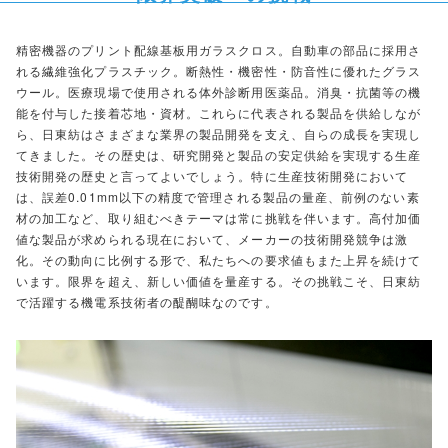
Value
日東紡が
生み出してきた価値
精密機器のプリント配線基板用ガラスクロス。自動車の部品に採用さ
れる繊維強化プラスチック。断熱性・機密性・防音性に優れたグラス
People
ウール。医療現場で使用される体外診断用医薬品。消臭・抗菌等の機
社員紹介
能を付与した接着芯地・資材。これらに代表される製品を供給しなが
ら、日東紡はさまざまな業界の製品開発を支え、自らの成長を実現し
てきました。その歴史は、研究開発と製品の安定供給を実現する生産
Location
技術開発の歴史と言ってよいでしょう。特に生産技術開発において
福島Life
は、誤差0.01mm以下の精度で管理される製品の量産、前例のない素
材の加工など、取り組むべきテーマは常に挑戦を伴います。高付加価
値な製品が求められる現在において、メーカーの技術開発競争は激
マイページ
ログインはこちら！
化。その動向に比例する形で、私たちへの要求値もまた上昇を続けて
います。限界を超え、新しい価値を量産する。その挑戦こそ、日東紡
27卒
28卒
で活躍する機電系技術者の醍醐味なのです。
マイページ
新規登録はこちら！
27卒
28卒