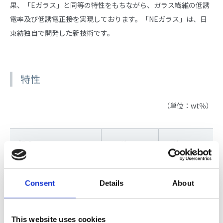
果、「Eガラス」と同等の特性をもちながら、ガラス繊維の低誘
電率及び低誘電正接を実現しております。「NEガラス」は、日
東紡独自で開発した新技術です。
特性
（単位：wt％）
組成
NEガラス
Eガラス
3
密度（g/cm
） ※1
2.3
2.6
Consent
Details
About
引張り強度（GPa） ※2
3.1
3.2
This website uses cookies