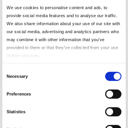
引張り弾性率（GPa）
64
75
We use cookies to personalise content and ads, to
provide social media features and to analyse our traffic.
We also share information about your use of our site with
最大伸び率（％）
4.8
4.8
our social media, advertising and analytics partners who
may combine it with other information that you’ve
熱膨張係数
3.3
5.6
provided to them or that they’ve collected from your use
-6
（×10
/℃） ※1
of their services.
軟化点（℃） ※1
-
844
Consent
Necessary
Selection
誘電率[1GHz] ※1
4.8
6.8
Preferences
誘電正接[1GHz]
0.0015
0.0035
Statistics
※1 塊状のガラスの測定値。
※2 引張り強度は、バージンファイバーと呼ばれる欠陥の少ない