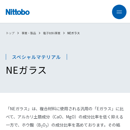
トップ
事業・製品
電子材料事業
NEガラス
スペシャルマテリアル​
NEガラス
「NEガラス」は、複合材料に使用される汎用の「Eガラス」に比
べて、アルカリ土類成分（CaO、MgO）の成分比率を低く抑える
一方で、ホウ酸（B
O
）の成分比率を高めております。その結
2
3