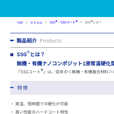
®
®
®
SSG
・SSGコート
SSG
とは？
TOP
ケミカル
製品紹介
Products
®
SSG
とは？
無機・有機ナノコンポジット1液常温硬化
®
『SSGコート
』は、従来の＜無機・有機複合材料＞
特徴
・ 常温、短時間での硬化が可能
・ 高い性能のハードコート特性