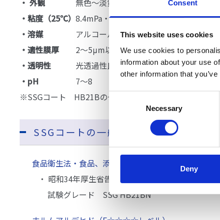
・ 外観
無色～淡黄色透明液体（1液性）
Consent
・粘度（25℃）
8.4mPa・s
・溶媒
アルコール性有機溶媒に可溶
This website uses cookies
・適性膜厚
2～5μm以下（グレードにより10μmも
We use cookies to personalis
information about your use of
・透明性
光透過性良好（全光線透過率90%以上）
other information that you’ve
・pH
7～8
※SSGコート HB21Bの一般性状
Consent
Necessary
Selection
SSGコートの一般性状(SSG HB21B)
食品衛生法・食品、添加物等の規格基準に適合
Deny
・ 昭和34年厚生省告示第370号
試験グレード SSG HB21BN
ホルムアルデヒド（F☆☆☆☆レベル）