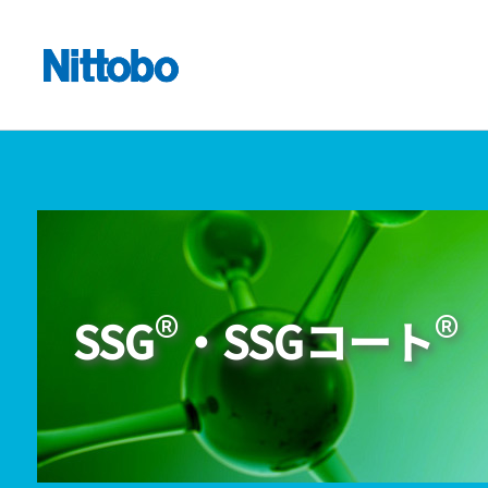
®
®
SSG
・SSGコート