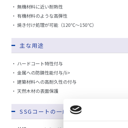
・ 無機材料に近い耐熱性
・ 有機材料のような高弾性
・ 焼き付け処理が可能（120℃～150℃）
主な用途
・ ハードコート特性付与
・ 金属への防錆性能付与/li>
・ 建築材料への高耐久性の付与
・ 天然木材の表面保護
SSGコートの一般性状(SSG HB21B)