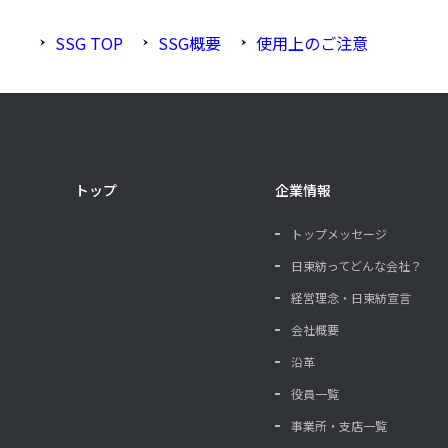
SSG TOP
SSG概要
使用上のご注意
トップ
企業情報
トップメッセージ
日東紡ってどんな会社？
経営理念・日東紡宣言
会社概要
沿革
役員一覧
事業所・支店一覧