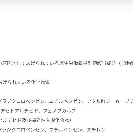
ルの原因としてあげられている厚生労働省指針値該当成分（13
あげられている化学物質
パラジクロロベンゼン、エチルベンゼン、フタル酸ジ－ｎ－ブ
、アセトアルデヒド、フェノブカルブ
アルデヒド及び揮発性有機化合物）
パラジクロロベンゼン、エチルベンゼン、スチレン