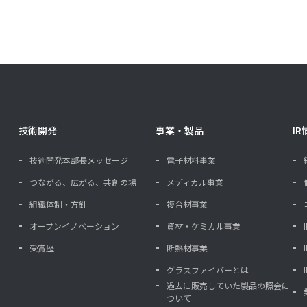
技術開発
事業・製品
IR
技術開発本部長メッセージ
電子材料事業
つながる、広がる、共創の場
メディカル事業
組織体制・方針
複合材事業
オープンイノベーション
資材・ケミカル事業
受賞歴
断熱材事業
グラスファイバーとは
過去に販売していた製品の照会に
ついて