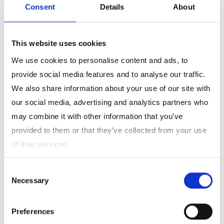
Consent
Details
About
This website uses cookies
We use cookies to personalise content and ads, to
provide social media features and to analyse our traffic.
We also share information about your use of our site with
our social media, advertising and analytics partners who
製品の構造設計は、寸法や形状を設計変数として行われることが
may combine it with other information that you’ve
一般的です。
provided to them or that they’ve collected from your use
しかしながら、複合材料の構造設計では寸法や形状以外に、使用
of their services.
する強化基材の形態や含有量によって成形品の特性は大きく異な
ってきます。さらに複合材料の場合、材料方向によって特性が異
Consent
Necessary
なる異方性をもっています。このことから、複合材料の最適設計
Selection
では異方性を考慮し成形品に反映させる必要があります。しかし
Preferences
ながら、従来のCAEによる設計では、複合材料に使用する強化基