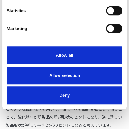
材まで考慮した設計技術が確立されていません。したがって、複
合材料本来の特徴（異方性）を活かした付加価値の高い成形品を
Statistics
設計することが難しいのが現状です。
Marketing
Allow all
Allow selection
そこで日東紡では、設計者や開発者が様々な強化基材を自由にモ
デル化し、設計初期の段階で強化基材の仕様を変更しながら、そ
の物性値を設計変数として扱うことができるCAEによる新しい設
Deny
計技術に取り組んでいます。
このような設計技術を用いて、強化基材を設計変数として扱うこ
とで、強化基材が新製品の新規形状のヒントになり、逆に新しい
製品形状が新しい材料選択のヒントになると考えています。