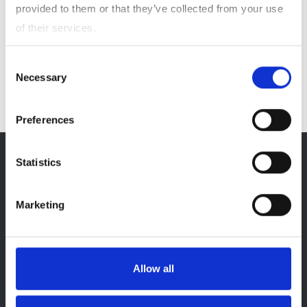
要事項の１つとして位置づけております。中期経営計画（2024-
provided to them or that they’ve collected from your use
2027年度）に基づき着実な収益性の確保を継続し、１株当たり
of their services.
の配当金は 55 円を下限に、定常収益に対する連結配当性向 30％
を基本方針とする株主還元を実施してまいります。
Consent
Necessary
Selection
Preferences
Statistics
トップ
企業情報
Marketing
技術開発
事業・製品
IR情報
Allow all
サステナビリティ
採用情報