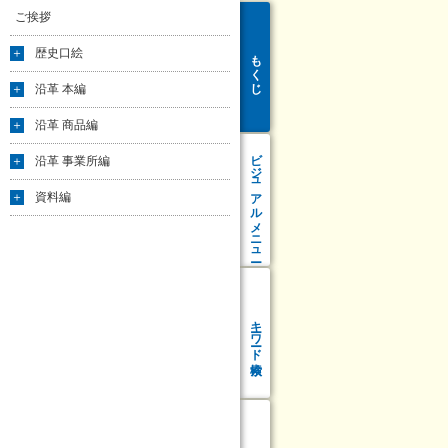
ご挨拶
歴史口絵
もくじ
沿革 本編
沿革 商品編
ビジュアル
沿革 事業所編
資料編
メニュー
キーワード